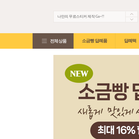
나만의 무료스티커 제작 Go~!!
생생한 떡보의 후기~ 제 점수는요!?
적립금2,000원 + 5%적립혜택!!
전체상품
소금빵 답례품
답례떡