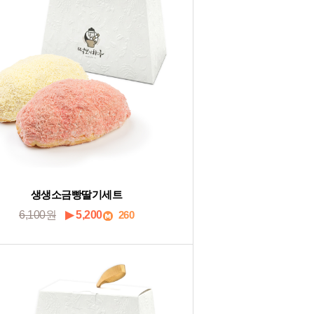
생생소금빵딸기세트
6,100원
▶ 5,200
260