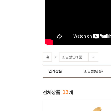
홈
소금빵답례품
인기상품
소금빵(단품)
13
전체상품
개