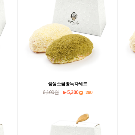
생생소금빵녹차세트
6,100원
▶ 5,200
260