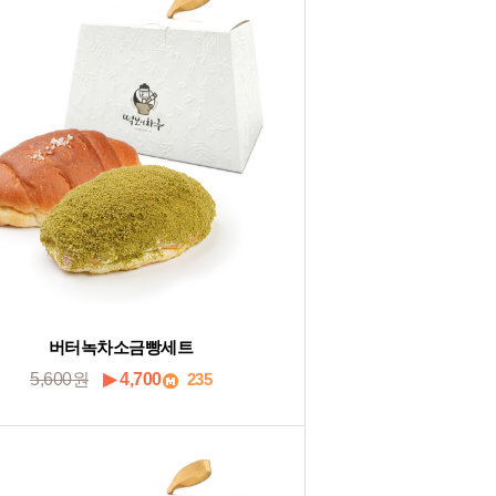
버터녹차소금빵세트
5,600원
▶ 4,700
235