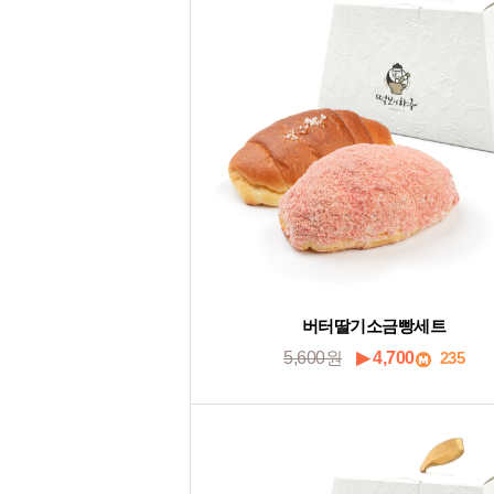
버터딸기소금빵세트
5,600원
▶ 4,700
235