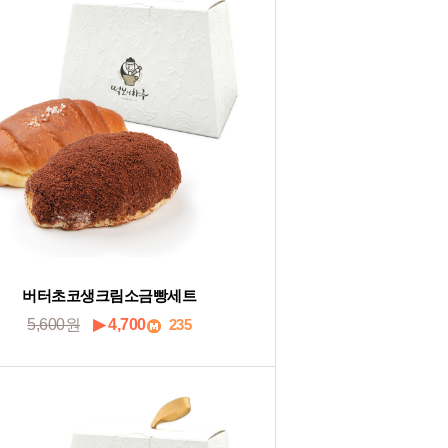
버터초코생크림소금빵세트
5,600원
▶ 4,700
235