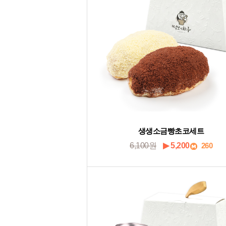
생생소금빵초코세트
6,100원
▶ 5,200
260