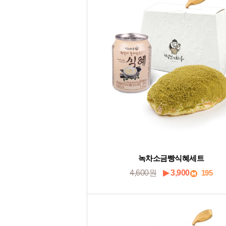
녹차소금빵식혜세트
4,600원
▶ 3,900
195