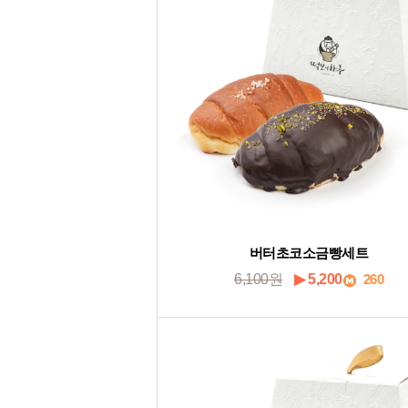
버터초코소금빵세트
6,100원
▶ 5,200
260