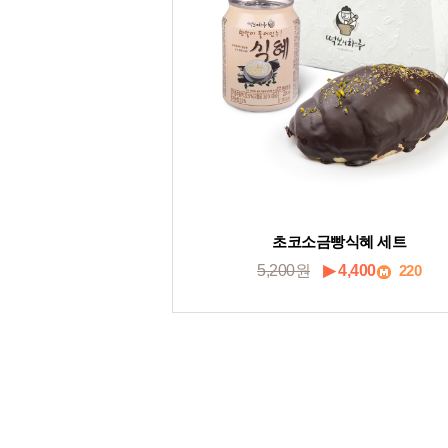
초코소금빵식혜 세트
5,200원
▶ 4,400
220