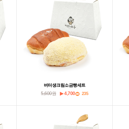
버터생크림소금빵세트
5,600원
▶ 4,700
235