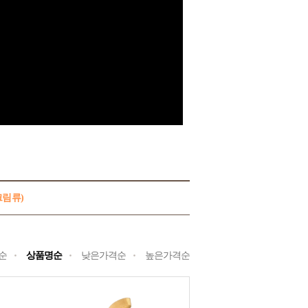
림류)
순
상품명순
낮은가격순
높은가격순